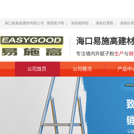
海口易施高建材有限公司
海南腻子粉
，
海南瓷砖胶
，
海南石膏粉
，
海南砂
海口易施高建
专注墙内外腻子粉
生产
与
销
公司首页
公司概况
产品中