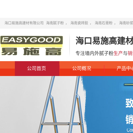
海口易施高建材有限公司
海南腻子粉
，
海南瓷砖胶
，
海南石膏粉
，
海南砂
海口易施高建
专注墙内外腻子粉
生产
与
销
公司首页
公司概况
产品中