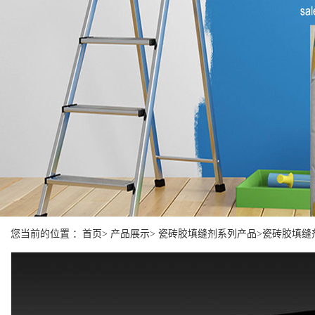
您当前的位置 ：首页> 产品展示> 瓷砖胶填缝剂系列产品>瓷砖胶填缝