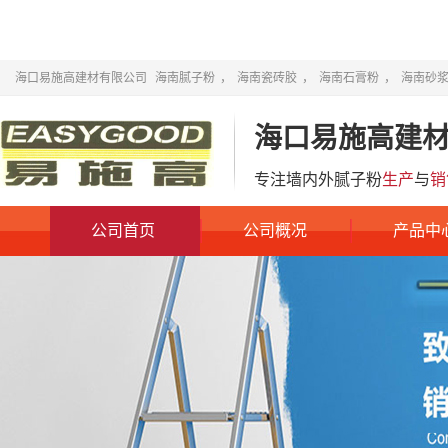
海口易施高建材有限公司
海南腻子粉
，
海南瓷砖胶
，
海南石膏粉
，
海南砂
海口易施高建
专注墙内外腻子粉
生产
与
销
公司首页
公司概况
产品中