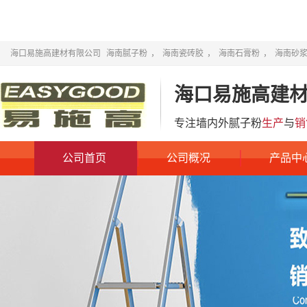
海口易施高建材有限公司
海南腻子粉
，
海南瓷砖胶
，
海南石膏粉
，
海南砂
海口易施高建
专注墙内外腻子粉
生产
与
销
公司首页
公司概况
产品中