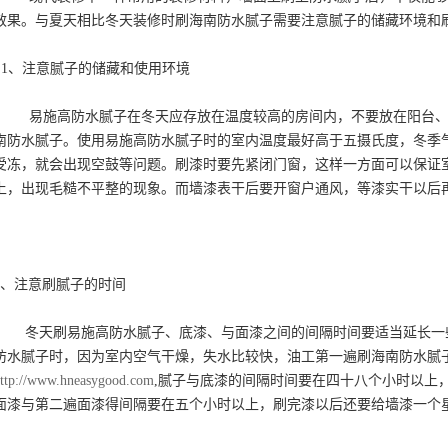
效果。与夏天相比冬天装修时刷海南防水腻子需要注意腻子的储藏环境和
1、注意腻子的储藏和使用环境
易施高防水腻子在冬天应存放在温度较高的房间内，不要放在阳台、北
南防水腻子。使用易施高防水腻子时的室内温度最好高于五摄氏度，冬季
受冻，就会出现空鼓等问题。刷漆时要先紧闭门窗，这样一方面可以保证
上，出现毛糙不平整的现象。而墙漆表干后要开窗户通风，等漆实干以后
2、注意刷腻子的时间
冬天刷易施高防水腻子、底漆、与面漆之间的间隔时间要适当延长一些
防水腻子时，因为室内空气干燥，失水比较快，油工第一遍刷海南防水腻
ttp://www.hneasygood.com
,腻子与底漆的间隔时间要在四十八个小时以上
面漆与第二遍面漆得间隔要在五个小时以上，刷完漆以后还要给墙漆一个