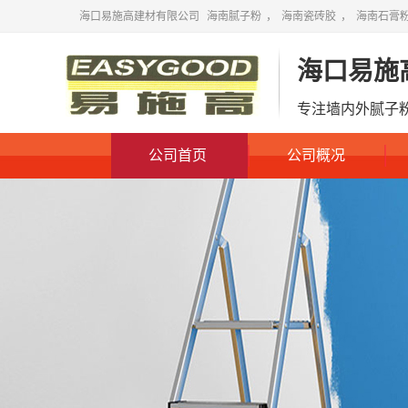
海口易施高建材有限公司
海南腻子粉
，
海南瓷砖胶
，
海南石膏
海口易施
专注墙内外腻子
公司首页
公司概况