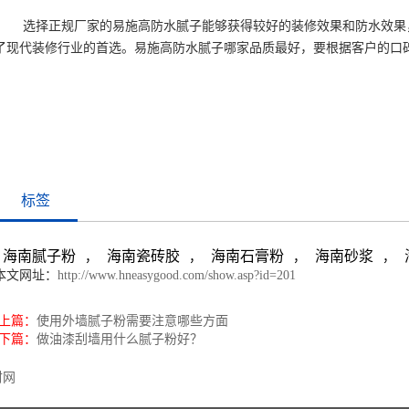
选择正规厂家的易施高防水腻子能够获得较好的装修效果和防水效果，
了现代装修行业的首选。易施高防水腻子哪家品质最好，要根据客户的口
标签
海南腻子粉
海南瓷砖胶
海南石膏粉
海南砂浆
，
，
，
，
本文网址：
http://www.hneasygood.com/show.asp?id=201
·上篇：
使用外墙腻子粉需要注意哪些方面
·下篇：
做油漆刮墙用什么腻子粉好？
材网