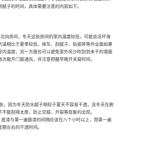
刷腻子的时间，具体需要注意的内容如下。
向房间，冬天这些房间的室内温度较低，可能会冻坏海
气温相比于夏季较低，抹灰、刮腻子、贴瓷砖等作业面如果
室内温度，另一方面也可以避免室外风沙吹刮到未干的墙面
再次敞开门窗通风，并注意把握早晚开关窗时间。
，因为冬天防水腻子相较于夏天不容易干透，且冬天在刷
子不能刮得太厚，防止空鼓、开裂等现象的出现。
，底漆与第一遍面漆的间隔应该在八个小时以上，而第一遍
星期左右的干透时间。