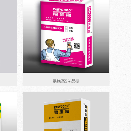
易施高$￥品捷