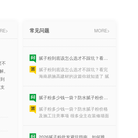
粉。2、环保性不同。由于外墙腻子
太潮湿的缘···
要抵抗风吹日晒所以粘性大、强度
腻子粉该怎么选择才能不踩坑，看完你就知道了
高，但是环保指数就稍低。反之内墙
腻子粉该怎么选择才能不踩坑，看完
腻子就比较健康环保，所以内墙不外
你就知道了 腻子粉该怎么选择才能不
常见问题
用，外墙不内用。3、性能不同。内
RE>
MORE>
踩坑，装修进行到墙面阶段，腻子粉
墙腻子比较细腻，所以主要一遇到水
的选择至关重要，却常常被忽视。它
就会出现空鼓现象甚至脱···
作为墙面的“基底”，直接决定了乳胶
腻子粉到底该怎么选才不踩坑？看完海南易施高建材的这篇你就知道了
漆的最终表现、墙面的耐久度，甚至
腻子粉到底该怎么选才不踩坑？看完
关乎居住环境的健康。面对市场上品
度不
海南易施高建材的这篇你就知道了 腻
牌繁多、名称各异的腻子粉产品，许
解。
子粉到底该怎么选才不踩坑？装修界
多业主感到无从下手。是选最贵的，
响到
流传着一句行话：“墙面装修，三分
还是听信工人的推···
气支
面，七分底”。很多业主在装修时，不
腻子粉多少钱一袋？防水腻子粉价格及施工注意事项
惜重金购买昂贵的乳胶漆，却往往忽
腻子粉多少钱一袋？防水腻子粉价格
略了最基础的底层材料——腻子粉。
及施工注意事项 很多业主在装修墙面
一旦腻子粉质量不过关，再好的面漆
时都会关心，腻子粉多少钱一袋，尤
也会出现起皮、开裂、发霉、脱落
其是防水腻子粉这种功能性更强的产
等“毁容”现象，···
品，价格和普通腻子有什么区别，施
2026腻子粉批发避坑指南，如何辨别腻子粉价格与质量关系
工时又该注意哪些问题。本文就围绕