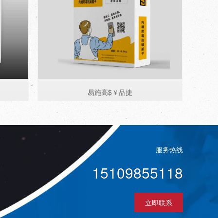
易施高$￥品捷
服务热线
15109855118
立即联系