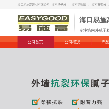
海口易施高建材有限公司
海南腻子粉
，
海南瓷砖胶
，
海南石膏粉
海口易施
专注墙内外腻子
公司首页
公司概况
产