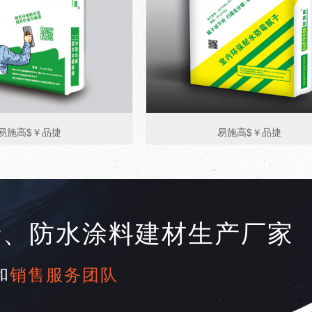
易施高$￥品捷
易施高$￥品捷
产、防水涂料建材生产厂家
和
销售服务团队