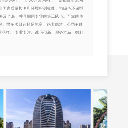
填缝剂系列”、“防水砂浆系列”、“免胶白水泥系
达到国家质量检测和环境检测标准，为绿色环保型
络遍及全岛，并且拥用专业的施工队伍。可靠的质
评。很多项目选择易施高，绝非偶然，公司有能
业品牌。 专业专注、诚信创新、服务本岛、微利