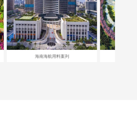
海南海航用料案列
恒大海花
腻子起泡的原因及解决方法！
腻子起泡的原因及解决方法！ 我们可
能在施工过程中发现腻子产生气泡，
或者过一段时间后，腻子表面起泡，
这是什么原因导致的呢？下面海口易
施高建材有限公司就给您分析一下原
腻子粉为什么要区分内外墙腻子粉？
因。产生原因：
腻子粉为什么要区分内外墙腻子粉？
http://www.hneasygood.com1、腻子
1、它们的含碱量不同。总的来说外
加水过多，拌得太湿；2、墙面基底
墙腻子粉的含碱量要高于内墙腻子
过于粗糙，批荡速度过快；3、墙面