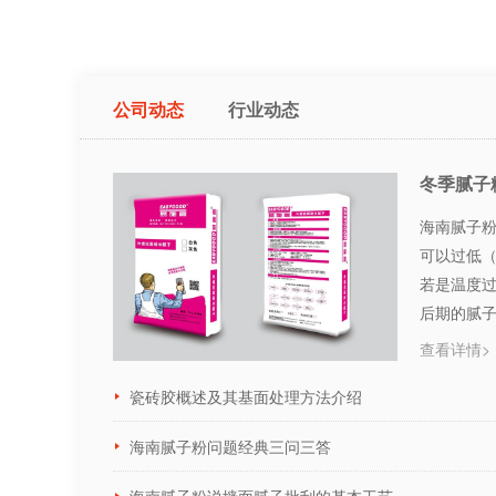
公司动态
行业动态
冬季腻子
海南腻子粉
可以过低
若是温度
后期的腻
···
查看详情>
瓷砖胶概述及其基面处理方法介绍
海南腻子粉问题经典三问三答