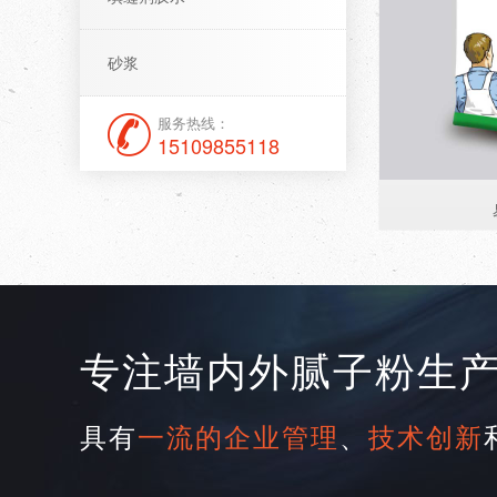
砂浆
服务热线：
15109855118
专注墙内外腻子粉生
具有
一流的企业管理
、
技术创新