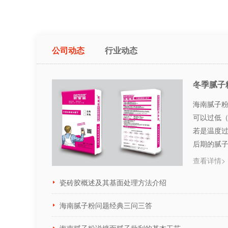
公司动态
行业动态
冬季腻子
海南腻子粉
可以过低
若是温度
后期的腻
···
查看详情>
瓷砖胶概述及其基面处理方法介绍
海南腻子粉问题经典三问三答