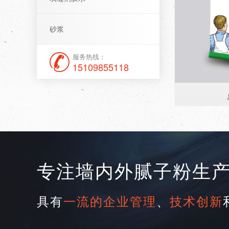
砂浆
服务热线：
15109855118
专注墙内外腻子粉生
具有
一流的企业管理
、
技术创新