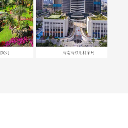
海南海航用料案列
腻子起泡的原因及解决方法！
腻子起泡的原因及解决方法！ 我们可
能在施工过程中发现腻子产生气泡，
或者过一段时间后，腻子表面起泡，
这是什么原因导致的呢？下面海口易
施高建材有限公司就给您分析一下原
腻子粉为什么要区分内外墙腻子粉？
因。产生原因：