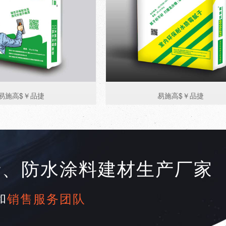
易施高$￥品捷
易施高$￥品捷
产、防水涂料建材生产厂家
和
销售服务团队