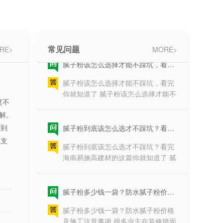
腻子粉为什么要区分内外墙腻子粉？
http://www.hneasygood.com1、腻子
1、它们的含碱量不同。总的来说外
加水过多，拌得太湿；2、墙面基底
墙腻子粉的含碱量要高于内墙腻子
过于粗糙，批荡速度过快；3、墙面
粉。2、环保性不同。由于外墙腻子
太潮湿的缘···
要抵抗风吹日晒所以粘性大、强度
常见问题
腻子粉该怎么选择才能不踩坑，看完你就知道了
RE>
MORE>
高，但是环保指数就稍低。反之内墙
腻子粉该怎么选择才能不踩坑，看完
腻子就比较健康环保，所以内墙不外
你就知道了 腻子粉该怎么选择才能不
用，外墙不内用。3、性能不同。内
踩坑，装修进行到墙面阶段，腻子粉
墙腻子比较细腻，所以主要一遇到水
的选择至关重要，却常常被忽视。它
度不
就会出现空鼓现象甚至脱···
作为墙面的“基底”，直接决定了乳胶
腻子粉到底该怎么选才不踩坑？看完海南易施高建材的这篇你就知道了
解。
漆的最终表现、墙面的耐久度，甚至
响到
腻子粉到底该怎么选才不踩坑？看完
关乎居住环境的健康。面对市场上品
气支
海南易施高建材的这篇你就知道了 腻
牌繁多、名称各异的腻子粉产品，许
子粉到底该怎么选才不踩坑？装修界
多业主感到无从下手。是选最贵的，
流传着一句行话：“墙面装修，三分
还是听信工人的推···
面，七分底”。很多业主在装修时，不
腻子粉多少钱一袋？防水腻子粉价格及施工注意事项
惜重金购买昂贵的乳胶漆，却往往忽
腻子粉多少钱一袋？防水腻子粉价格
略了最基础的底层材料——腻子粉。
及施工注意事项 很多业主在装修墙面
一旦腻子粉质量不过关，再好的面漆
时都会关心，腻子粉多少钱一袋，尤
也会出现起皮、开裂、发霉、脱落