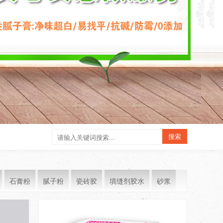
石膏粉
腻子粉
瓷砖胶
填缝剂胶水
砂浆