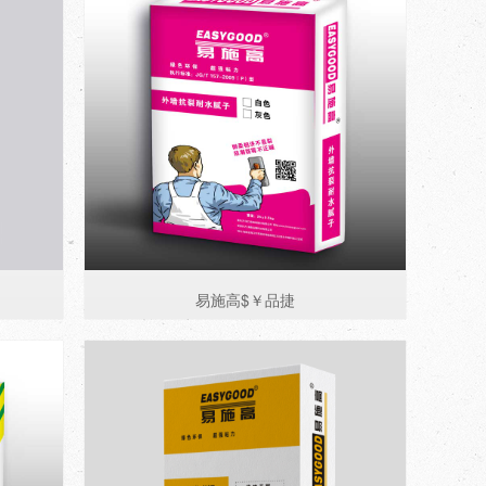
易施高$￥品捷