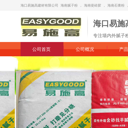
海口易施高建材有限公司
海南腻子粉
，
海南瓷砖胶
，
海南石膏粉
海口易施
专注墙内外腻子
公司首页
公司概况
产