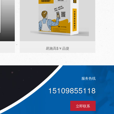
易施高$￥品捷
服务热线
15109855118
立即联系