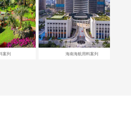
海南海航用料案列
腻子起泡的原因及解决方法！
腻子起泡的原因及解决方法！ 我们可
能在施工过程中发现腻子产生气泡，
或者过一段时间后，腻子表面起泡，
这是什么原因导致的呢？下面海口易
施高建材有限公司就给您分析一下原
腻子粉为什么要区分内外墙腻子粉？
因。产生原因：