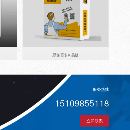
易施高$￥品捷
服务热线
15109855118
立即联系