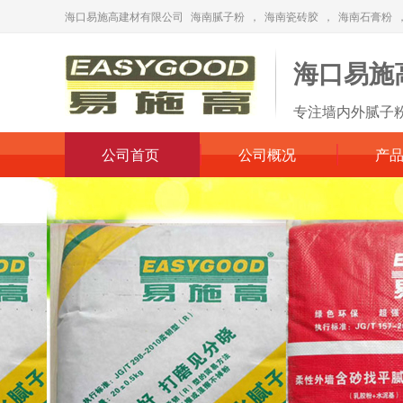
海口易施高建材有限公司
海南腻子粉
，
海南瓷砖胶
，
海南石膏粉
海口易施
专注墙内外腻子
公司首页
公司概况
产