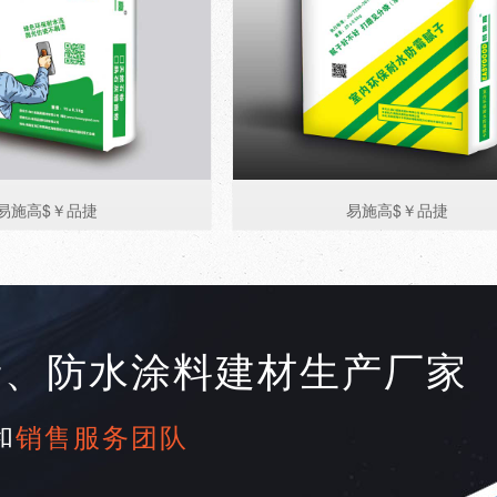
易施高$￥品捷
易施高$￥品捷
产、防水涂料建材生产厂家
和
销售服务团队