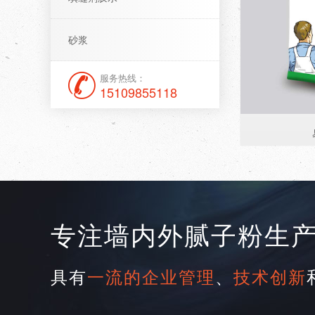
砂浆
服务热线：
15109855118
专注墙内外腻子粉生
具有
一流的企业管理
、
技术创新