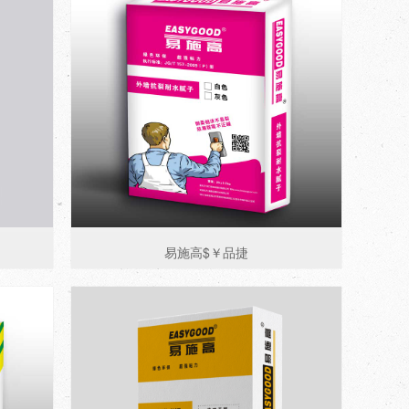
易施高$￥品捷