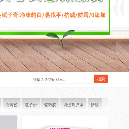
石膏粉
腻子粉
瓷砖胶
填缝剂胶水
砂浆