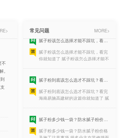
腻子粉为什么要区分内外墙腻子粉？
http://www.hneasygood.com1、腻子
1、它们的含碱量不同。总的来说外
加水过多，拌得太湿；2、墙面基底
墙腻子粉的含碱量要高于内墙腻子
过于粗糙，批荡速度过快；3、墙面
粉。2、环保性不同。由于外墙腻子
太潮湿的缘···
常见问题
RE>
要抵抗风吹日晒所以粘性大、强度
MORE>
腻子粉该怎么选择才能不踩坑，看完你就知道了
高，但是环保指数就稍低。反之内墙
腻子粉该怎么选择才能不踩坑，看完
腻子就比较健康环保，所以内墙不外
你就知道了 腻子粉该怎么选择才能不
用，外墙不内用。3、性能不同。内
踩坑，装修进行到墙面阶段，腻子粉
墙腻子比较细腻，所以主要一遇到水
度不
的选择至关重要，却常常被忽视。它
就会出现空鼓现象甚至脱···
作为墙面的“基底”，直接决定了乳胶
解。
腻子粉到底该怎么选才不踩坑？看完海南易施高建材的这篇你就知道了
漆的最终表现、墙面的耐久度，甚至
响到
腻子粉到底该怎么选才不踩坑？看完
关乎居住环境的健康。面对市场上品
气支
海南易施高建材的这篇你就知道了 腻
牌繁多、名称各异的腻子粉产品，许
子粉到底该怎么选才不踩坑？装修界
多业主感到无从下手。是选最贵的，
流传着一句行话：“墙面装修，三分
还是听信工人的推···
面，七分底”。很多业主在装修时，不
腻子粉多少钱一袋？防水腻子粉价格及施工注意事项
惜重金购买昂贵的乳胶漆，却往往忽
腻子粉多少钱一袋？防水腻子粉价格
略了最基础的底层材料——腻子粉。
及施工注意事项 很多业主在装修墙面
一旦腻子粉质量不过关，再好的面漆
时都会关心，腻子粉多少钱一袋，尤
也会出现起皮、开裂、发霉、脱落