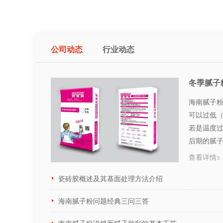
公司动态
行业动态
冬季腻子
海南腻子粉
可以过低
若是温度
后期的腻
···
查看详情>
瓷砖胶概述及其基面处理方法介绍
海南腻子粉问题经典三问三答