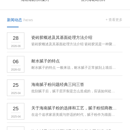
新闻动态
/
+ 查看更多
NEWS
28
瓷砖胶概述及其基面处理方法介绍
瓷砖胶概述及其基面处理方法介绍 瓷砖胶泥是一种聚合物改性的水泥
2026-06
06
耐水腻子的特点
耐水腻子的特点 一般来说，耐水腻子正常披刮上墙后，其使用寿命
2026-02
25
海南腻子粉问题经典三问三答
批刮腻子后，腻子层开裂是怎么造成的，应该如何处理？答：腻子开裂原
2025-04
25
关于海南腻子粉的选择和工艺，腻子粉招商教你怎么选?
在这个追求家居美观与舒适的时代，腻子粉作为墙面装修中不可或缺的
2025-04