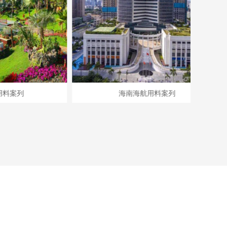
海南海航用料案列
腻子起泡的原因及解决方法！
腻子起泡的原因及解决方法！ 我们可
能在施工过程中发现腻子产生气泡，
或者过一段时间后，腻子表面起泡，
这是什么原因导致的呢？下面海口易
施高建材有限公司就给您分析一下原
腻子粉为什么要区分内外墙腻子粉？
因。产生原因：