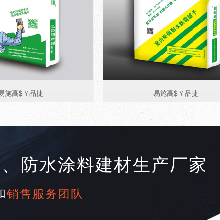
易施高$￥品捷
易施高$￥品捷
产、防水涂料建材生产厂家
和
销售服务团队