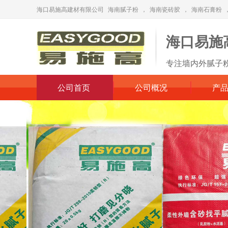
海口易施高建材有限公司
海南腻子粉
，
海南瓷砖胶
，
海南石膏粉
海口易施
专注墙内外腻子
公司首页
公司概况
产