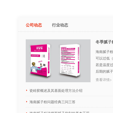
公司动态
行业动态
冬季腻子
海南腻子粉
可以过低
若是温度
后期的腻
···
查看详情>
瓷砖胶概述及其基面处理方法介绍
海南腻子粉问题经典三问三答