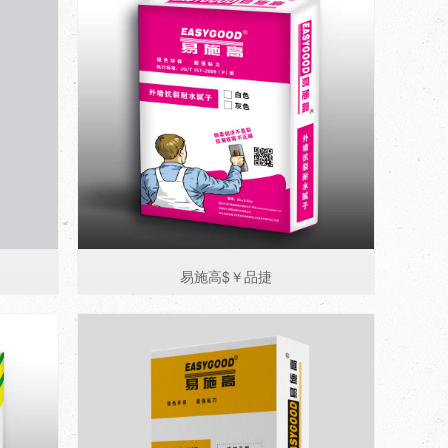
易施高$￥品捷