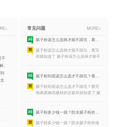
腻子粉为什么要区分内外墙腻子粉？
http://www.hneasygood.com1、腻子
1、它们的含碱量不同。总的来说外
加水过多，拌得太湿；2、墙面基底
墙腻子粉的含碱量要高于内墙腻子
过于粗糙，批荡速度过快；3、墙面
粉。2、环保性不同。由于外墙腻子
太潮湿的缘···
常见问题
RE>
MORE>
要抵抗风吹日晒所以粘性大、强度
腻子粉该怎么选择才能不踩坑，看完你就知道了
高，但是环保指数就稍低。反之内墙
腻子粉该怎么选择才能不踩坑，看完
腻子就比较健康环保，所以内墙不外
你就知道了 腻子粉该怎么选择才能不
用，外墙不内用。3、性能不同。内
踩坑，装修进行到墙面阶段，腻子粉
墙腻子比较细腻，所以主要一遇到水
度不
的选择至关重要，却常常被忽视。它
就会出现空鼓现象甚至脱···
解。
作为墙面的“基底”，直接决定了乳胶
腻子粉到底该怎么选才不踩坑？看完海南易施高建材的这篇你就知道了
漆的最终表现、墙面的耐久度，甚至
响到
腻子粉到底该怎么选才不踩坑？看完
关乎居住环境的健康。面对市场上品
气支
海南易施高建材的这篇你就知道了 腻
牌繁多、名称各异的腻子粉产品，许
子粉到底该怎么选才不踩坑？装修界
多业主感到无从下手。是选最贵的，
流传着一句行话：“墙面装修，三分
还是听信工人的推···
面，七分底”。很多业主在装修时，不
腻子粉多少钱一袋？防水腻子粉价格及施工注意事项
惜重金购买昂贵的乳胶漆，却往往忽
腻子粉多少钱一袋？防水腻子粉价格
略了最基础的底层材料——腻子粉。
及施工注意事项 很多业主在装修墙面
一旦腻子粉质量不过关，再好的面漆
时都会关心，腻子粉多少钱一袋，尤