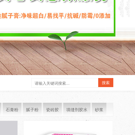
石膏粉
腻子粉
瓷砖胶
填缝剂胶水
砂浆