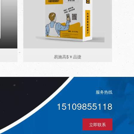
易施高$￥品捷
服务热线
15109855118
立即联系