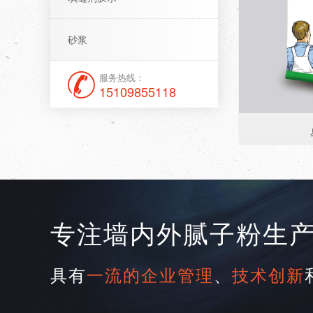
砂浆
服务热线：
15109855118
专注墙内外腻子粉生
具有
一流的企业管理
、
技术创新