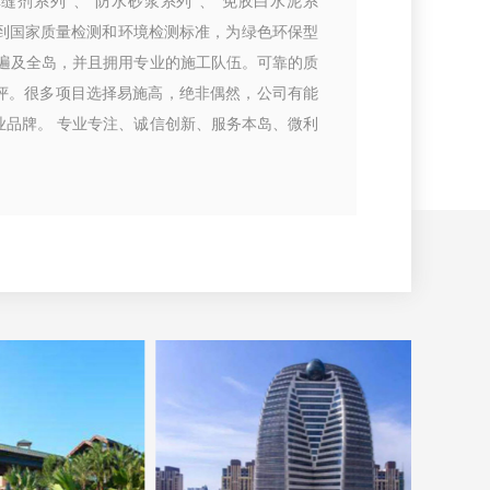
填缝剂系列”、“防水砂浆系列”、“免胶白水泥系
达到国家质量检测和环境检测标准，为绿色环保型
络遍及全岛，并且拥用专业的施工队伍。可靠的质
评。很多项目选择易施高，绝非偶然，公司有能
业品牌。 专业专注、诚信创新、服务本岛、微利